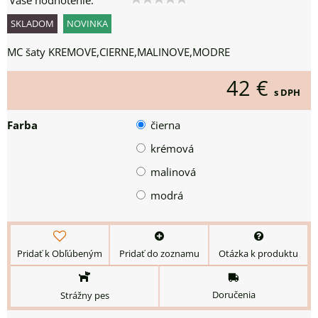
Vaše hodnotenie:
SKLADOM
NOVINKA
MC šaty KREMOVE,CIERNE,MALINOVE,MODRE
42 €
s DPH
Farba
čierna
krémová
malinová
modrá
Pridať k Obľúbeným
Pridať do zoznamu
Otázka k produktu
Doručenia
Strážny pes