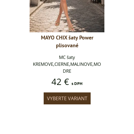
 Power
MAYO CHIX šaty Power
MAYO 
é
plisované
MC šaty
LINOVE,MO
KREMOVE,CIERNE,MALINOVE,MO
KREMOVE,
DRE
42 €
DPH
s DPH
IANT
VYBERTE VARIANT
VYB