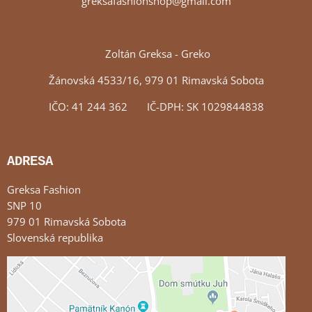
greksafashionshop@gmail.com
Zoltán Greksa - Greko
Žánovská 4533/16, 979 01 Rimavská Sobota
IČO: 41 244 362 IČ-DPH: SK 1029844838
ADRESA
Greksa Fashion
SNP 10
979 01 Rimavská Sobota
Slovenská republika
Externý obsah je blokovaný Voľbami súkromia