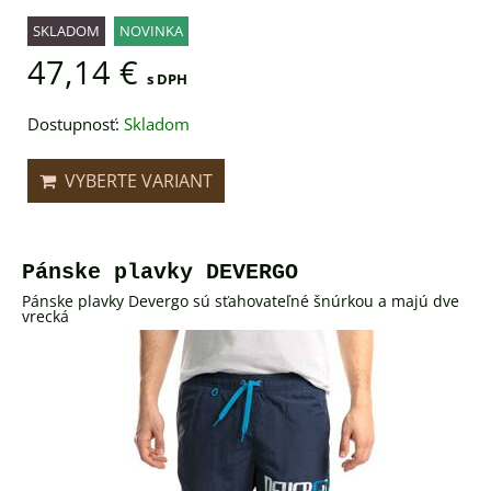
SKLADOM
NOVINKA
47,14 €
s DPH
Dostupnosť:
Skladom
VYBERTE VARIANT
Pánske plavky DEVERGO
Pánske plavky Devergo sú sťahovateľné šnúrkou a majú dve
vrecká