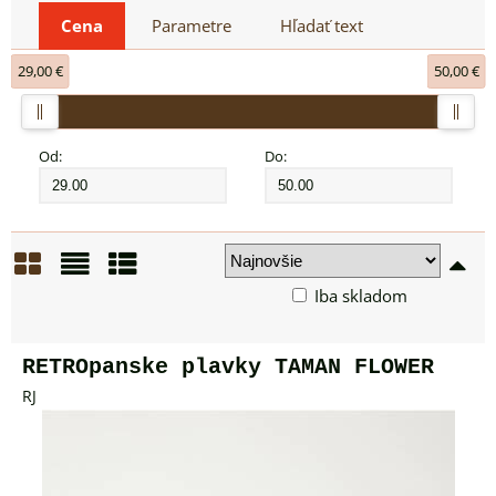
Cena
Parametre
Hľadať text
29,00 €
50,00 €
Od:
Do:
Iba skladom
Mriežka
Zoznam
Tabuľka
RETROpanske plavky TAMAN FLOWER
RJ