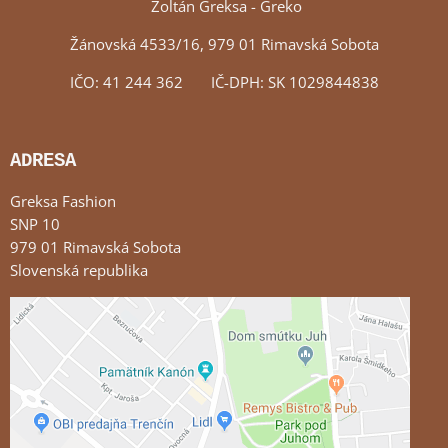
Zoltán Greksa - Greko
Žánovská 4533/16, 979 01 Rimavská Sobota
IČO: 41 244 362 IČ-DPH: SK 1029844838
ADRESA
Greksa Fashion
SNP 10
979 01 Rimavská Sobota
Slovenská republika
Externý obsah je blokovaný Voľbami súkromia
Prajete si načítať externý obsah?