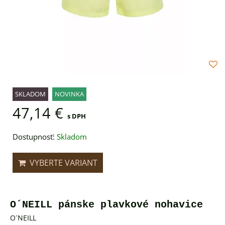
SKLADOM
NOVINKA
47,14 €
s DPH
Dostupnosť:
Skladom
VYBERTE VARIANT
O´NEILL pánske plavkové nohavice
O´NEILL