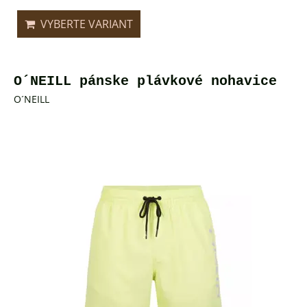
VYBERTE VARIANT
O´NEILL pánske plávkové nohavice
O´NEILL