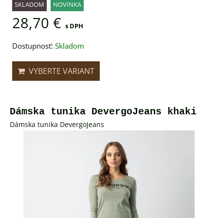
SKLADOM
NOVINKA
28,70 €
s DPH
Dostupnosť:
Skladom
VYBERTE VARIANT
Dámska tunika DevergoJeans khaki
Dámska tunika DevergoJeans