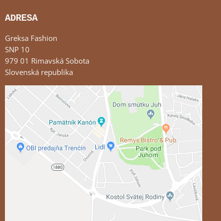
ADRESA
Greksa Fashion
SNP 10
979 01 Rimavská Sobota
Slovenská republika
Externý obsah je blokovaný Voľbami súkromia
Prajete si načítať externý obsah?
Povoliť tentokrát
Povoliť a zapamätať - súhlas s druhom cookie:
Funkčné
Otvoriť obsah v novom okne