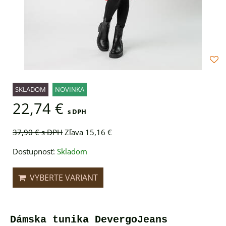
SKLADOM
NOVINKA
22,74 €
s DPH
37,90 €
s DPH
Zľava 15,16 €
Dostupnosť:
Skladom
VYBERTE VARIANT
Dámska tunika DevergoJeans