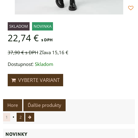
SKLADOM
NOVINKA
22,74 €
s DPH
37,90 €
s DPH
Zľava 15,16 €
Dostupnosť:
Skladom
VYBERTE VARIANT
Hore
Ďalšie produkty
1
2
NOVINKY