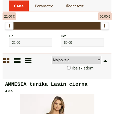
Cena
Parametre
Hľadať text
22,00 €
60,00 €
Od:
Do:
Iba skladom
Mriežka
Zoznam
Tabuľka
AMNESIA tunika Lasin cierna
AMN