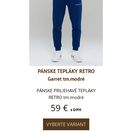
Y RETRO
PÁNSKE TEPLÁKY RETRO
PÁNSKE
odré
Garret tm.modré
Gar
 TEPLÁKY
PÁNSKE PRILIEHAVÉ TEPLÁKY
PÁNSKE P
dré
RETRO tm.modré
RE
59 €
DPH
s DPH
IANT
VYBERTE VARIANT
VYB