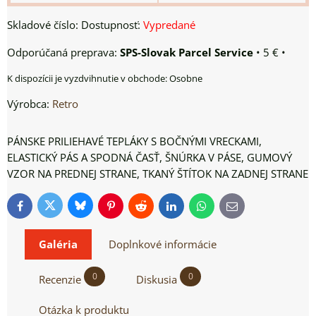
Skladové číslo:
Dostupnosť:
Vypredané
SPS-Slovak Parcel Service
•
5 €
•
Osobne
Výrobca:
Retro
PÁNSKE PRILIEHAVÉ TEPLÁKY S BOČNÝMI VRECKAMI,
ELASTICKÝ PÁS A SPODNÁ ČASŤ, ŠNÚRKA V PÁSE, GUMOVÝ
VZOR NA PREDNEJ STRANE, TKANÝ ŠTÍTOK NA ZADNEJ STRANE
Bluesky
Twitter
Facebook
Pinterest
Reddit
LinkedIn
WhatsApp
E-
mail
Galéria
Doplnkové informácie
0
0
Recenzie
Diskusia
Otázka k produktu