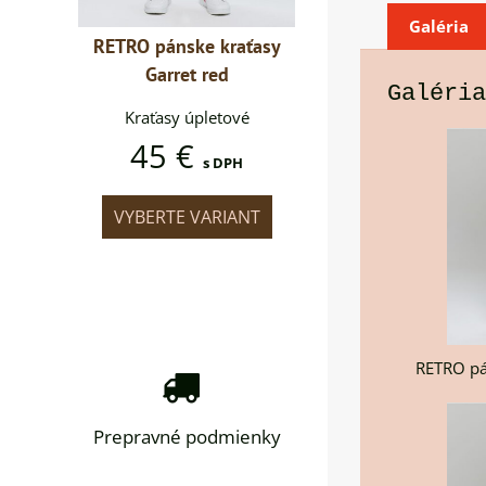
Galéria
raťasy
RETRO pánske kraťasy
RETRO pánske krať
d
Garret red
Garret red
Galéria
ové
Kraťasy úpletové
Kraťasy úpletové
45 €
45 €
PH
s DPH
s DPH
IANT
VYBERTE VARIANT
VYBERTE VARIAN
RETRO pá
Prepravné podmienky