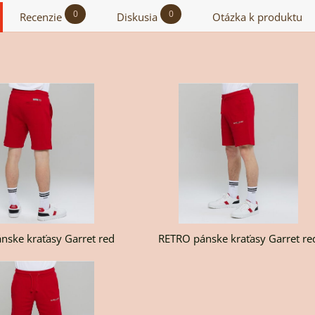
0
0
Recenzie
Diskusia
Otázka k produktu
asy
T
nske kraťasy Garret red
RETRO pánske kraťasy Garret re