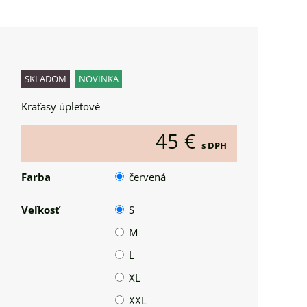
SKLADOM
NOVINKA
Kraťasy úpletové
45 €
s DPH
Farba
červená
Veľkosť
S
M
L
XL
XXL