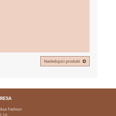
Nasledujúci produkt
RESA
eksa Fashion
P 10