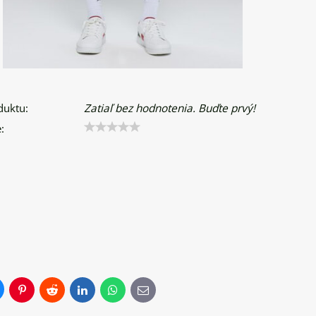
duktu:
Zatiaľ bez hodnotenia. Buďte prvý!
:
uesky
Pinterest
Reddit
LinkedIn
WhatsApp
E-
mail