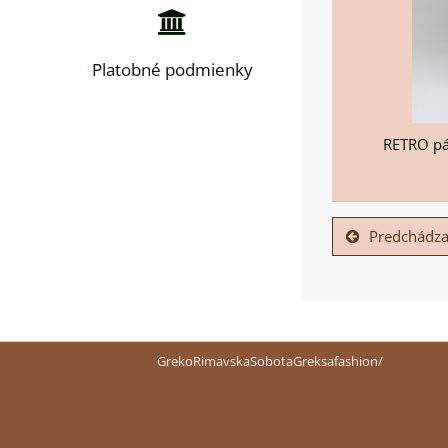
Platobné podmienky
RETRO pá
Predchádza
GrekoRimavskaSobotaGreksafashion/