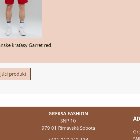
nske kraťasy Garret red
júci produkt
GREKSA FASHION
AD
SNP 10
979 01 Rimavská Sobota
Gr
SN
+421 917 242 134