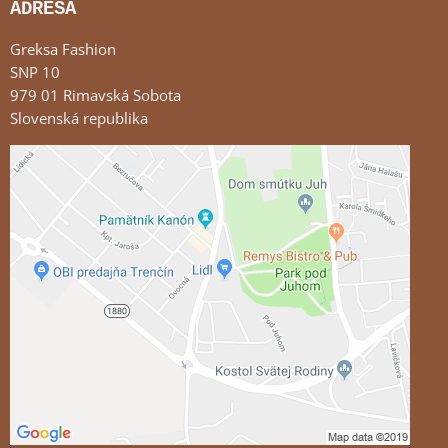
ADRESA
Greksa Fashion
SNP 10
979 01 Rimavská Sobota
Slovenská republika
Externý obsah je blokovaný Voľbami súkromia
Prajete si načítať externý obsah?
Povoliť tentokrát
Povoliť a zapamätať - súhlas s druhom cookie:
Funkčné
Otvoriť obsah v novom okne