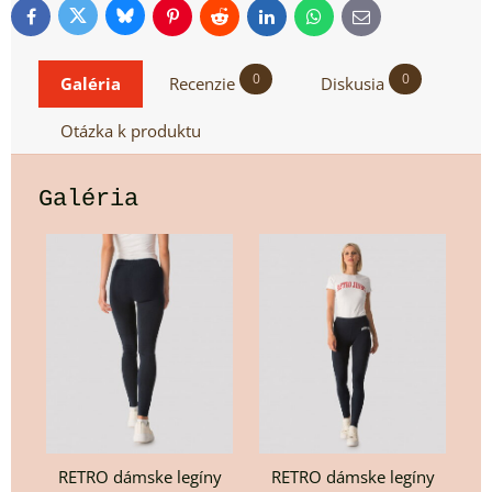
Bluesky
Twitter
Facebook
Pinterest
Reddit
LinkedIn
WhatsApp
E-
mail
0
0
Galéria
Recenzie
Diskusia
Otázka k produktu
Galéria
RETRO dámske legíny
RETRO dámske legíny