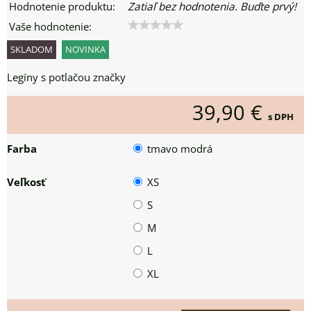
Hodnotenie produktu:
Zatiaľ bez hodnotenia. Buďte prvý!
Vaše hodnotenie:
SKLADOM
NOVINKA
Legíny s potlačou značky
39,90 €
s DPH
Farba
tmavo modrá
Veľkosť
XS
S
M
L
XL