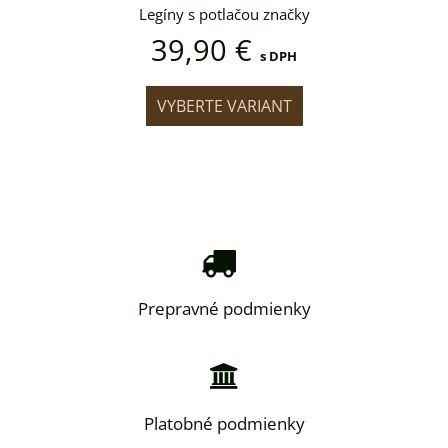
 značky
Legíny s potlačou značky
Legíny
39,90 €
39
s DPH
s DPH
IANT
VYBERTE VARIANT
VYB
Prepravné podmienky
Platobné podmienky