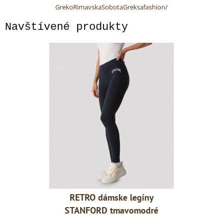
GrekoRimavskaSobotaGreksafashion/
Navštívené produkty
legíny
RETRO dámske legíny
RETRO
omodré
STANFORD tmavomodré
STANF