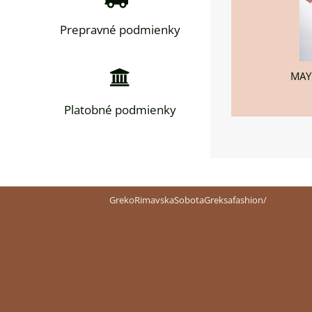
Prepravné podmienky
MAYO
Platobné podmienky
GrekoRimavskaSobotaGreksafashion/