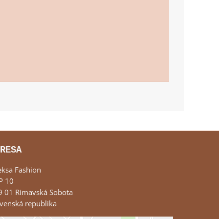
RESA
eksa Fashion
P 10
9 01 Rimavská Sobota
venská republika