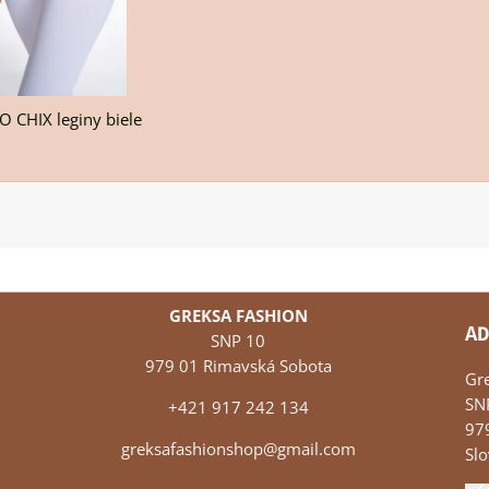
 CHIX leginy biele
GREKSA FASHION
AD
SNP 10
979 01 Rimavská Sobota
Gr
SN
+421 917 242 134
97
greksafashionshop@gmail.com
Slo