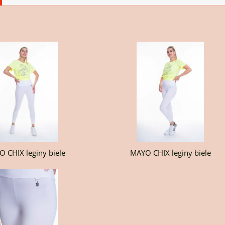
y
H
T
 CHIX leginy biele
MAYO CHIX leginy biele