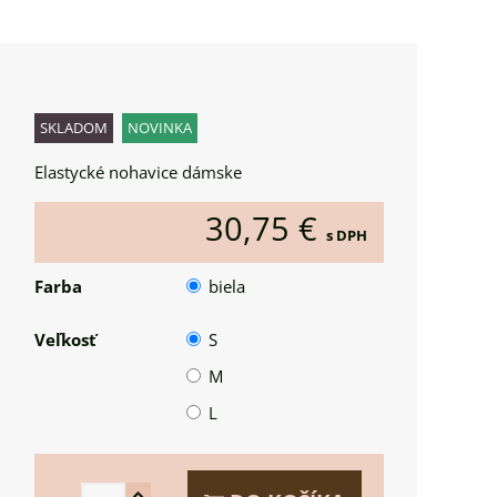
SKLADOM
NOVINKA
Elastycké nohavice dámske
30,75 €
s DPH
Farba
biela
Veľkosť
S
M
L