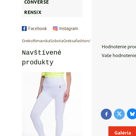
CONVERSE
RENSIX
Facebook
Instagram
GrekoRimavskaSobotaGreksafashion/
Hodnotenie pro
Navštívené
Vaše hodnotenie
produkty
Bl
Twitter
Facebook
Galéria