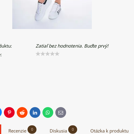
duktu:
Zatiaľ bez hodnotenia. Buďte prvý!
:
uesky
Pinterest
Reddit
LinkedIn
WhatsApp
E-
mail
0
0
Recenzie
Diskusia
Otázka k produktu