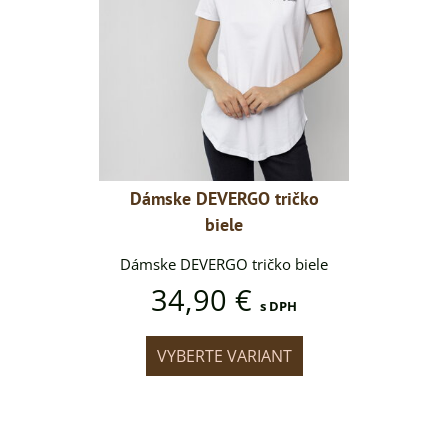
 tričko
Dámske DEVERGO tričko
Dámske
biele
čko biele
Dámske DEVERGO tričko biele
Dámske D
34,90 €
34
s DPH
s DPH
IANT
VYBERTE VARIANT
VYB