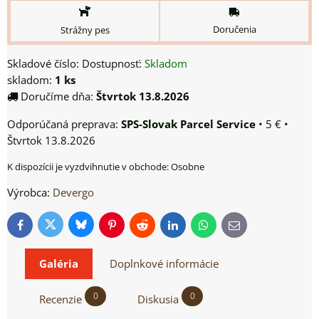
Doručenia
Strážny pes
Skladové číslo:
Dostupnosť:
Skladom
skladom:
1
ks
Doručíme dňa:
Štvrtok
13.8.2026
SPS-Slovak Parcel Service
•
5 €
•
Štvrtok
13.8.2026
Osobne
Výrobca:
Devergo
Bluesky
Twitter
Facebook
Pinterest
Reddit
LinkedIn
WhatsApp
E-
mail
Galéria
Doplnkové informácie
0
0
Recenzie
Diskusia