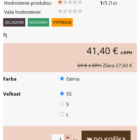
Hodnotenie produktu:
1
/
5
(
1
x)
Vaše hodnotenie:
SKLADOM
NOVINKA
VÝPREDAJ
Rj
41,40 €
s DPH
69 €
s DPH
Zľava
27,60 €
Farba
čierna
Veľkosť
XS
S
L
DO KOŠÍKA