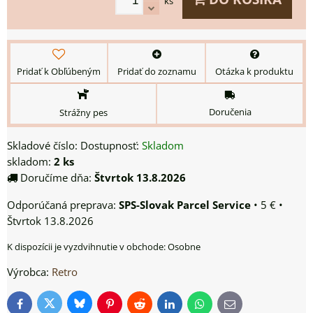
ks
Pridať k Obľúbeným
Pridať do zoznamu
Otázka k produktu
Doručenia
Strážny pes
Skladové číslo:
Dostupnosť:
Skladom
skladom:
2
ks
Doručíme dňa:
Štvrtok
13.8.2026
SPS-Slovak Parcel Service
•
5 €
•
Štvrtok
13.8.2026
Osobne
Výrobca:
Retro
Bluesky
Twitter
Facebook
Pinterest
Reddit
LinkedIn
WhatsApp
E-