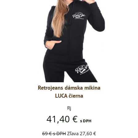
a mikina
Retrojeans dámska mikina
Retroje
na
LUCA čierna
L
Rj
41,40 €
41
s DPH
s DPH
 27,60 €
69 €
s DPH
Zľava 27,60 €
69 €
s