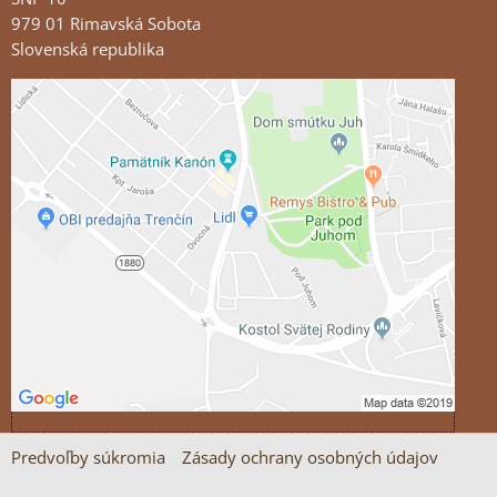
979 01 Rimavská Sobota
Slovenská republika
Externý obsah je blokovaný Voľbami súkromia
Prajete si načítať externý obsah?
Povoliť tentokrát
Povoliť a zapamätať - súhlas s druhom cookie:
Funkčné
Otvoriť obsah v novom okne
Predvoľby súkromia
Zásady ochrany osobných údajov