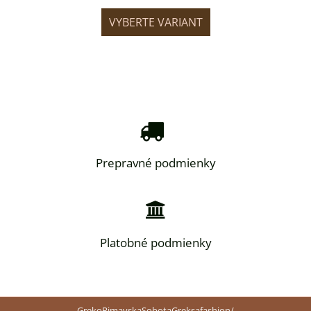
IANT
VYBERTE VARIANT
VYB
Prepravné podmienky
Platobné podmienky
GrekoRimavskaSobotaGreksafashion/