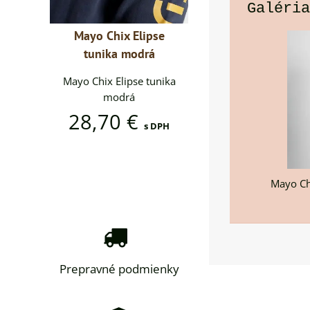
Galéria
ipse
Mayo Chix Elipse
Mayo Chix Elipse
rá
tunika modrá
tunika modrá
 tunika
Mayo Chix Elipse tunika
Mayo Chix Elipse tun
modrá
modrá
28,70 €
28,70 €
s DPH
s DPH
s DP
Mayo Ch
Prepravné podmienky