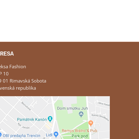
RESA
eksa Fashion
P 10
9 01 Rimavská Sobota
venská republika
Externý obsah je blokovaný Voľbami
súkromia
Prajete si načítať externý obsah?