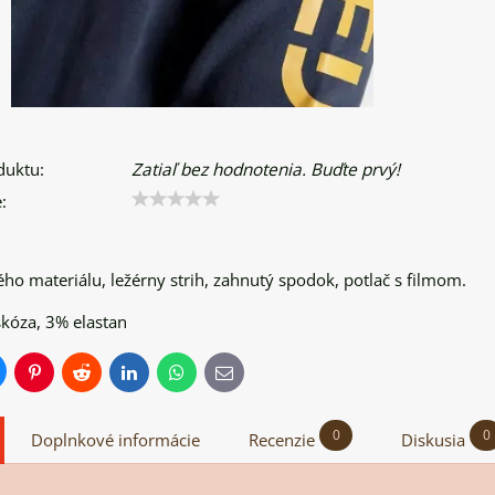
duktu:
Zatiaľ bez hodnotenia. Buďte prvý!
:
ého materiálu, ležérny strih, zahnutý spodok, potlač s filmom.
skóza, 3% elastan
uesky
Pinterest
Reddit
LinkedIn
WhatsApp
E-
mail
0
0
Doplnkové informácie
Recenzie
Diskusia