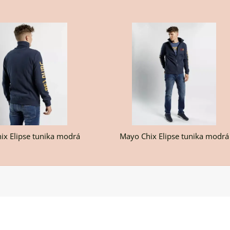
ika
H
ix Elipse tunika modrá
Mayo Chix Elipse tunika modrá