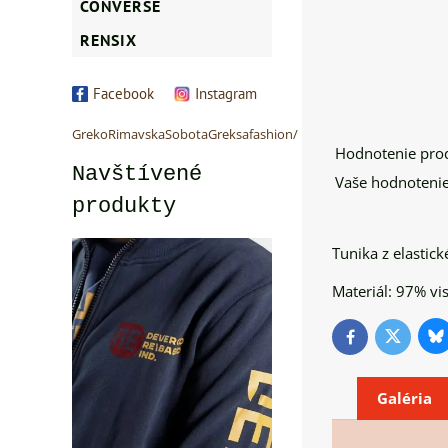
CONVERSE
RENSIX
Facebook
Instagram
GrekoRimavskaSobotaGreksafashion/
Hodnotenie pro
Navštívené
Vaše hodnotenie
produkty
Tunika z elastick
Materiál: 97% vi
Bl
Twitter
Facebook
Galéria