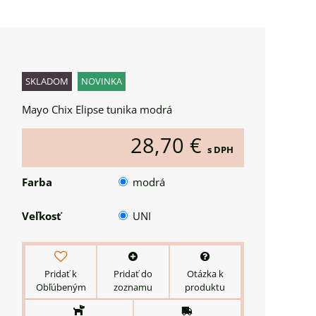
SKLADOM
NOVINKA
Mayo Chix Elipse tunika modrá
28,70 €
s DPH
Farba
modrá
Veľkosť
UNI
Pridať k
Pridať do
Otázka k
Obľúbeným
zoznamu
produktu