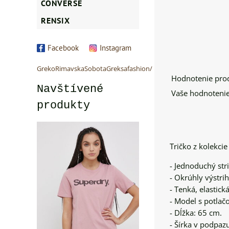
CONVERSE
RENSIX
Facebook
Instagram
GrekoRimavskaSobotaGreksafashion/
Hodnotenie pro
Navštívené
Vaše hodnotenie
produkty
Tričko z kolekcie
- Jednoduchý stri
- Okrúhly výstrih
- Tenká, elastick
- Model s potlač
- Dĺžka: 65 cm.
- Šírka v podpaz