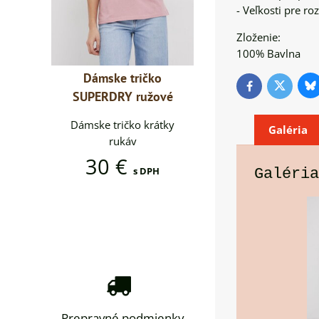
- Veľkosti pre ro
Zloženie:
100% Bavlna
čko
Dámske tričko
Dámske tričko
Bl
Twitter
Facebook
žové
SUPERDRY ružové
SUPERDRY ružov
rátky
Dámske tričko krátky
Dámske tričko krátk
Galéria
rukáv
rukáv
30 €
30 €
PH
s DPH
s DPH
Galéria
Prepravné podmienky