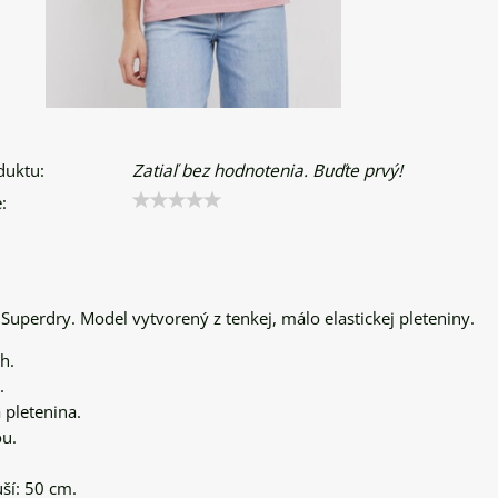
duktu:
Zatiaľ bez hodnotenia. Buďte prvý!
:
 Superdry. Model vytvorený z tenkej, málo elastickej pleteniny.
h.
.
á pletenina.
ou.
uší: 50 cm.