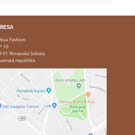
RESA
eksa Fashion
P 10
9 01 Rimavská Sobota
venská republika
Externý obsah je blokovaný Voľbami
súkromia
Prajete si načítať externý obsah?
Povoliť tentokrát
Povoliť a zapamätať - súhlas s druhom