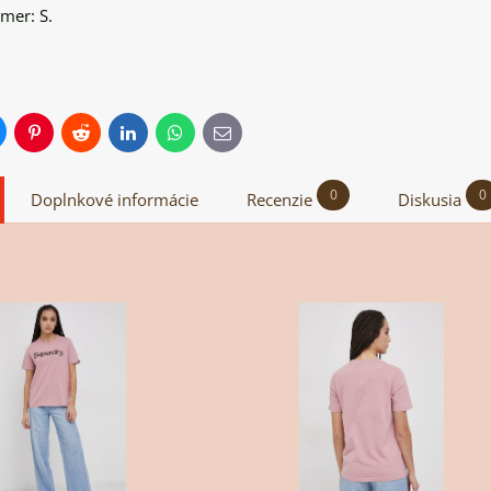
zmer: S.
uesky
Pinterest
Reddit
LinkedIn
WhatsApp
E-
é
mail
y
0
0
Doplnkové informácie
Recenzie
Diskusia