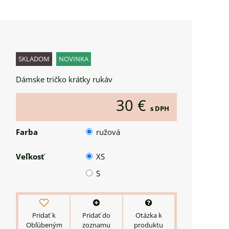
SKLADOM
NOVINKA
Dámske tričko krátky rukáv
30 €
s DPH
Farba
ružová
Veľkosť
XS
S
Pridať k
Pridať do
Otázka k
Obľúbeným
zoznamu
produktu