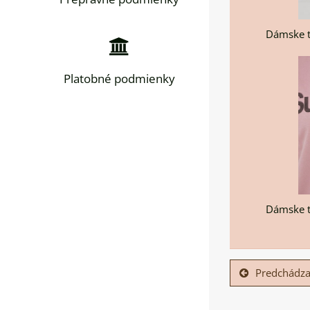
Dámske t
Platobné podmienky
Dámske t
Predchádza