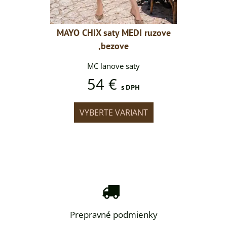
DI ruzove
MAYO CHIX saty MEDI ruzove
MAYO CHI
,bezove
aty
MC lanove saty
MC
54 €
DPH
s DPH
IANT
VYBERTE VARIANT
VYB
Prepravné podmienky