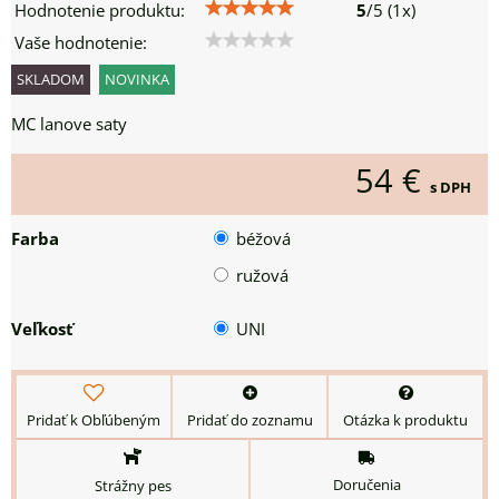
Hodnotenie produktu:
5
/
5
(
1
x)
Vaše hodnotenie:
SKLADOM
NOVINKA
MC lanove saty
54 €
s DPH
Farba
béžová
ružová
Veľkosť
UNI
Pridať k Obľúbeným
Pridať do zoznamu
Otázka k produktu
Doručenia
Strážny pes