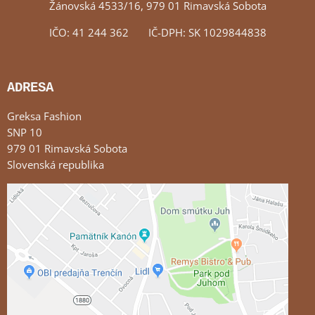
Žánovská 4533/16, 979 01 Rimavská Sobota
IČO: 41 244 362 IČ-DPH: SK 1029844838
ADRESA
Greksa Fashion
SNP 10
979 01 Rimavská Sobota
Slovenská republika
Externý obsah je blokovaný Voľbami súkromia
Prajete si načítať externý obsah?
Povoliť tentokrát