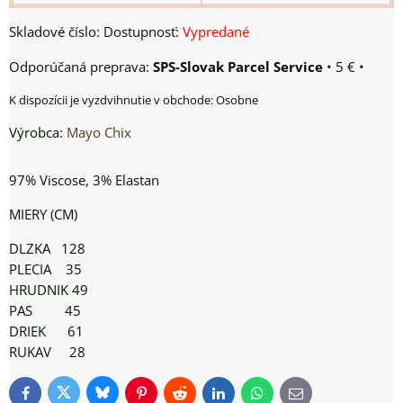
Skladové číslo:
Dostupnosť:
Vypredané
SPS-Slovak Parcel Service
•
5 €
•
Osobne
Výrobca:
Mayo Chix
97% Viscose, 3% Elastan
MIERY (CM)
DLZKA 128
PLECIA 35
HRUDNIK 49
PAS 45
DRIEK 61
RUKAV 28
Bluesky
Twitter
Facebook
Pinterest
Reddit
LinkedIn
WhatsApp
E-