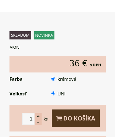
SKLADOM
NOVINKA
AMN
36 €
s DPH
Farba
krémová
Veľkosť
UNI
DO KOŠÍKA
ks