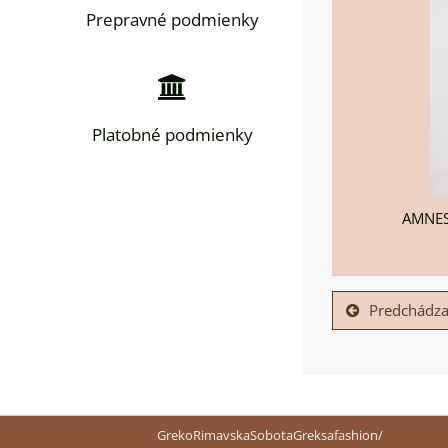
Prepravné podmienky
Platobné podmienky
AMNESI
Predchádza
GrekoRimavskaSobotaGreksafashion/