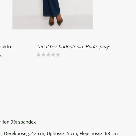
duktu:
Zatiaľ bez hodnotenia. Buďte prvý!
:
nilon 9% spandex
; Derékbőség: 42 cm; Ujjhossz: 5 cm; Eleje hossz: 63 cm