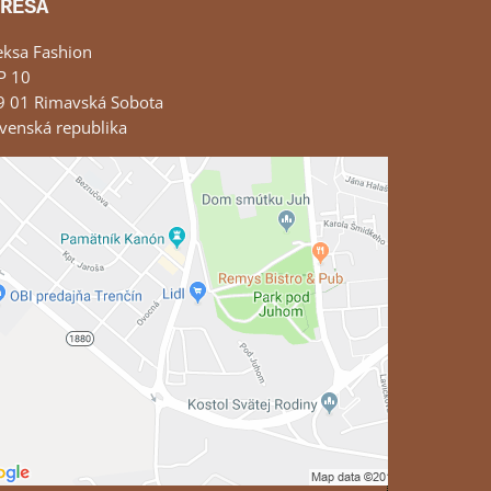
RESA
eksa Fashion
P 10
9 01 Rimavská Sobota
venská republika
Externý obsah je blokovaný Voľbami
súkromia
Prajete si načítať externý obsah?
Povoliť tentokrát
Povoliť a zapamätať - súhlas s druhom
cookie: Funkčné
Otvoriť obsah v novom okne