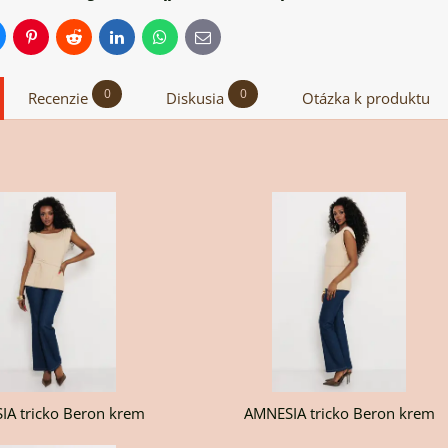
uesky
Pinterest
Reddit
LinkedIn
WhatsApp
E-
mail
0
0
Recenzie
Diskusia
Otázka k produktu
ron
T
A tricko Beron krem
AMNESIA tricko Beron krem