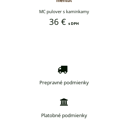
mentol
minkamy
MC pulover s kaminkamy
MC pul
36 €
DPH
s DPH
Prepravné podmienky
Platobné podmienky