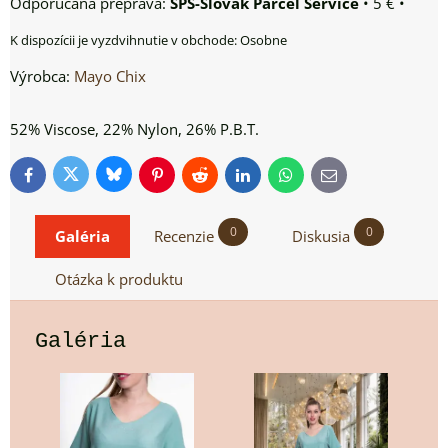
SPS-Slovak Parcel Service
•
5 €
•
Osobne
Výrobca:
Mayo Chix
52% Viscose, 22% Nylon, 26% P.B.T.
Bluesky
Twitter
Facebook
Pinterest
Reddit
LinkedIn
WhatsApp
E-
mail
0
0
Galéria
Recenzie
Diskusia
Otázka k produktu
Galéria