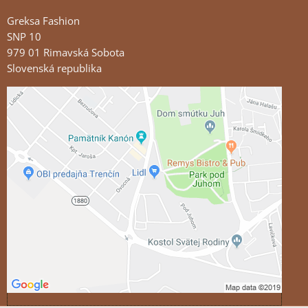
Greksa Fashion
SNP 10
979 01 Rimavská Sobota
Slovenská republika
Externý obsah je blokovaný Voľbami súkromia
Prajete si načítať externý obsah?
Povoliť tentokrát
Povoliť a zapamätať - súhlas s druhom cookie:
Funkčné
Otvoriť obsah v novom okne