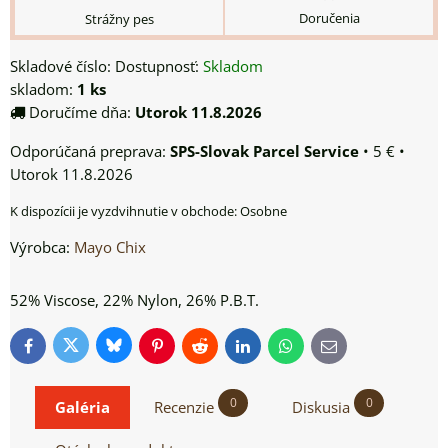
Doručenia
Strážny pes
Skladové číslo:
Dostupnosť:
Skladom
skladom:
1
ks
Doručíme dňa:
Utorok
11.8.2026
SPS-Slovak Parcel Service
•
5 €
•
Utorok
11.8.2026
Osobne
Výrobca:
Mayo Chix
52% Viscose, 22% Nylon, 26% P.B.T.
Bluesky
Twitter
Facebook
Pinterest
Reddit
LinkedIn
WhatsApp
E-
mail
0
0
Galéria
Recenzie
Diskusia