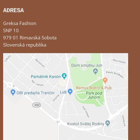
ADRESA
Greksa Fashion
SNP 10
979 01 Rimavská Sobota
Slovenská republika
Externý obsah je blokovaný Voľbami súkromia
Prajete si načítať externý obsah?
Povoliť tentokrát
Povoliť a zapamätať - súhlas s druhom cookie:
Funkčné
Otvoriť obsah v novom okne