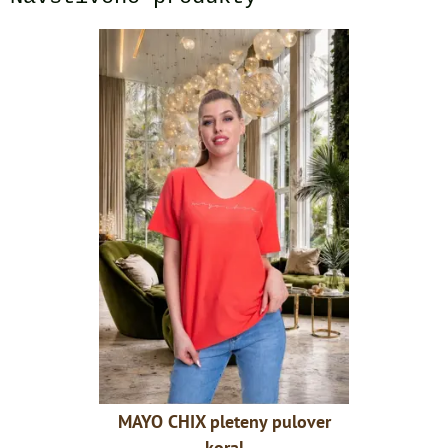
y pulover
MAYO CHIX pleteny pulover
MAYO CHI
koral