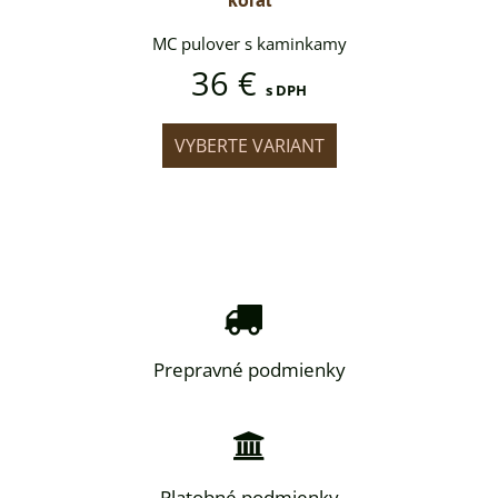
minkamy
MC pulover s kaminkamy
MC pul
36 €
DPH
s DPH
IANT
VYBERTE VARIANT
VYB
Prepravné podmienky
Platobné podmienky