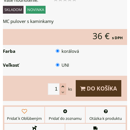
Vaše hodnotenie:
SKLADOM
NOVINKA
MC pulover s kaminkamy
36 €
s DPH
Farba
korálová
Veľkosť
UNI
DO KOŠÍKA
ks
Pridať k Obľúbeným
Pridať do zoznamu
Otázka k produktu