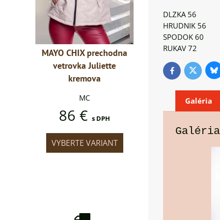
DLZKA 56
HRUDNIK 56
SPODOK 60
RUKAV 72
chodna
MAYO CHIX prechodna
MAYO CHIX precho
ette
vetrovka Juliette
vetrovka Juliette
Bl
Twitter
Facebook
kremova
kremova
MC
MC
Galéria
86 €
86 €
PH
s DPH
s DPH
Galéria
IANT
VYBERTE VARIANT
VYBERTE VARIAN