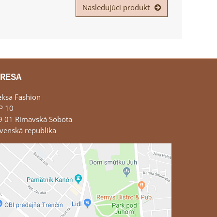
Nasledujúci produkt
RESA
eksa Fashion
P 10
9 01 Rimavská Sobota
venská republika
Externý obsah je blokovaný Voľbami
súkromia
Prajete si načítať externý obsah?