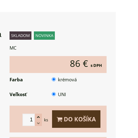
a
SKLADOM
NOVINKA
MC
86 €
s DPH
Farba
krémová
Veľkosť
UNI
DO KOŠÍKA
ks