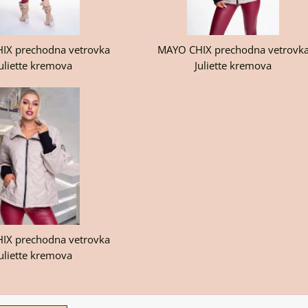
IX prechodna vetrovka
MAYO CHIX prechodna vetrovk
uliette kremova
Juliette kremova
IX prechodna vetrovka
uliette kremova