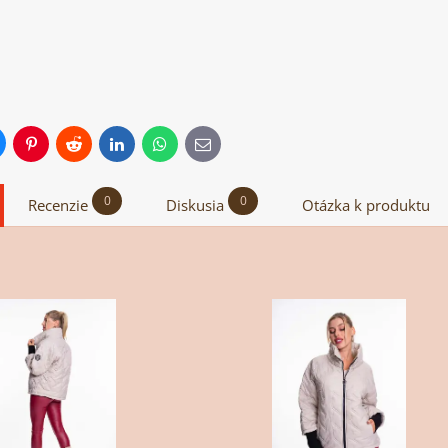
dna
uesky
Pinterest
Reddit
LinkedIn
WhatsApp
E-
mail
0
0
Recenzie
Diskusia
Otázka k produktu
T