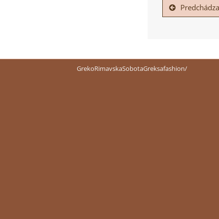
Predchádza
GrekoRimavskaSobotaGreksafashion/