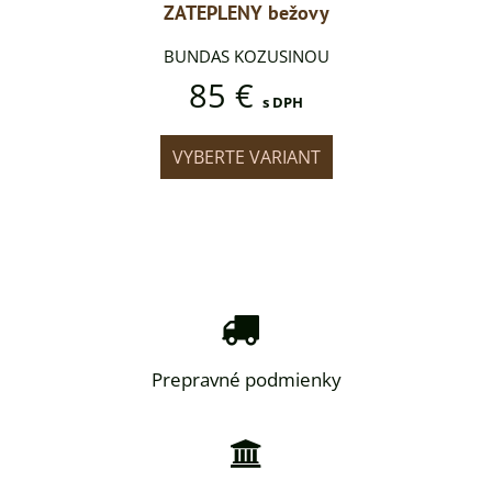
ežovy
ZATEPLENY bežovy
ZATE
SINOU
BUNDAS KOZUSINOU
BUND
85 €
DPH
s DPH
IANT
VYBERTE VARIANT
VYB
Prepravné podmienky