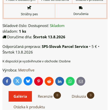
Doručenia
Strážny pes
Skladové číslo:
Dostupnosť:
Skladom
skladom:
1
ks
Doručíme dňa:
Štvrtok
13.8.2026
SPS-Slovak Parcel Service
•
5 €
•
Štvrtok
13.8.2026
Osobne
Výrobca:
Metrofive
Bluesky
Twitter
Facebook
Pinterest
Reddit
LinkedIn
WhatsApp
E-
mail
0
0
Galéria
Recenzie
Diskusia
Otázka k produktu