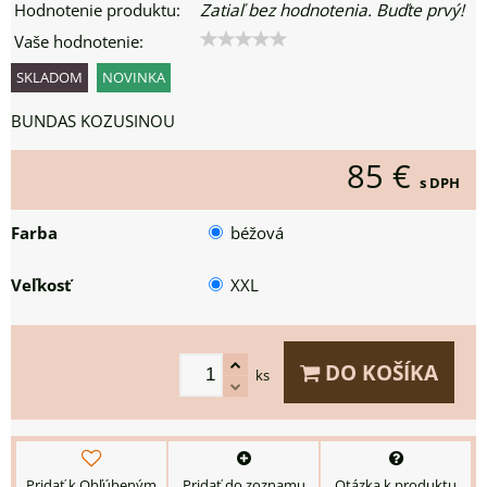
Hodnotenie produktu:
Zatiaľ bez hodnotenia. Buďte prvý!
Vaše hodnotenie:
SKLADOM
NOVINKA
BUNDAS KOZUSINOU
85 €
s DPH
Farba
béžová
Veľkosť
XXL
DO KOŠÍKA
ks
Pridať k Obľúbeným
Pridať do zoznamu
Otázka k produktu