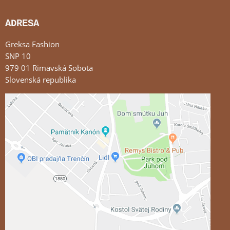
ADRESA
Greksa Fashion
SNP 10
979 01 Rimavská Sobota
Slovenská republika
Externý obsah je blokovaný Voľbami súkromia
Prajete si načítať externý obsah?
Povoliť tentokrát
Povoliť a zapamätať - súhlas s druhom cookie:
Funkčné