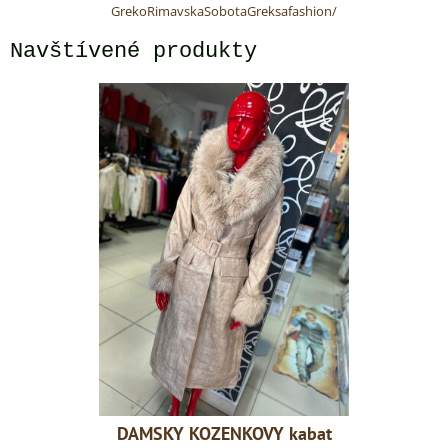
GrekoRimavskaSobotaGreksafashion/
Navštívené produkty
VY kabat
DAMSKY KOZENKOVY kabat
DAMSKY 