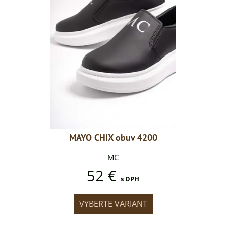
v 4200
MAYO CHIX obuv 4200
MAYO 
MC
52 €
DPH
s DPH
IANT
VYBERTE VARIANT
VYB