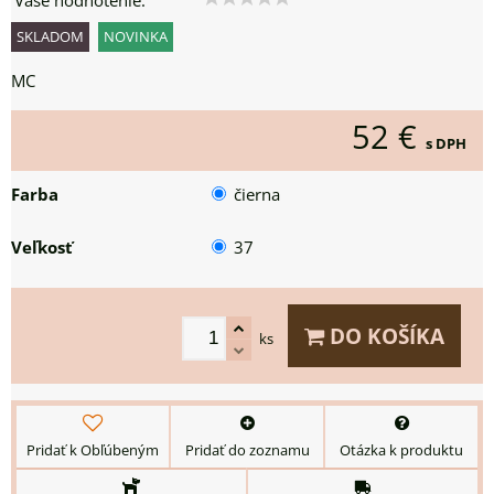
Vaše hodnotenie:
SKLADOM
NOVINKA
MC
52 €
s DPH
Farba
čierna
Veľkosť
37
DO KOŠÍKA
ks
Pridať k Obľúbeným
Pridať do zoznamu
Otázka k produktu