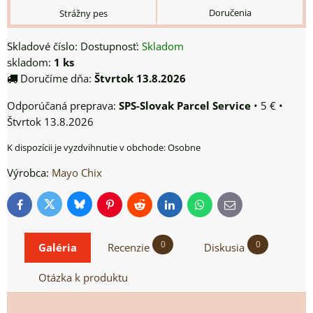
Doručenia
Strážny pes
Skladové číslo:
Dostupnosť:
Skladom
skladom:
1
ks
Doručíme dňa:
Štvrtok
13.8.2026
SPS-Slovak Parcel Service
•
5 €
•
Štvrtok
13.8.2026
Osobne
Výrobca:
Mayo Chix
Bluesky
Twitter
Facebook
Pinterest
Reddit
LinkedIn
WhatsApp
E-
mail
0
0
Galéria
Recenzie
Diskusia
Otázka k produktu