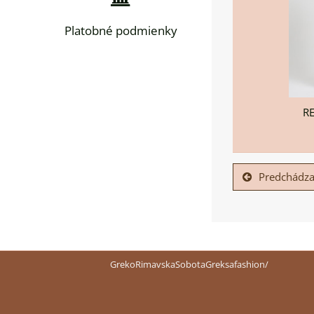
Platobné podmienky
RE
Predchádza
GrekoRimavskaSobotaGreksafashion/