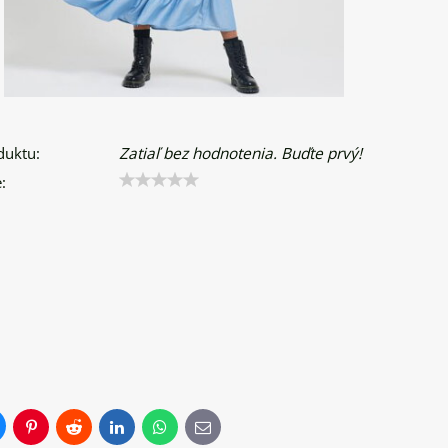
duktu:
Zatiaľ bez hodnotenia. Buďte prvý!
:
uesky
Pinterest
Reddit
LinkedIn
WhatsApp
E-
mail