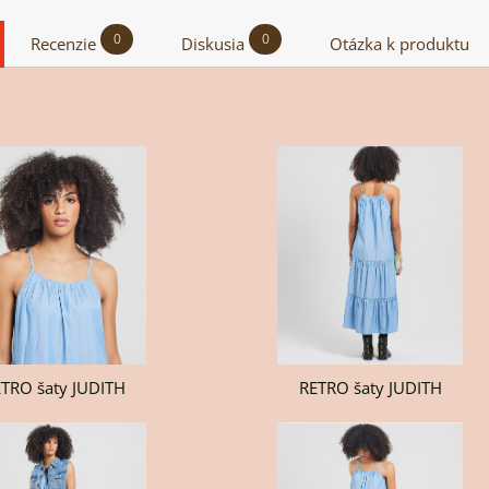
0
0
Recenzie
Diskusia
Otázka k produktu
H
T
TRO šaty JUDITH
RETRO šaty JUDITH