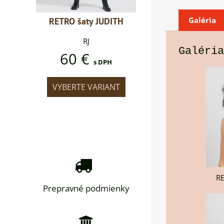
Galéria
UDITH
RETRO šaty JUDITH
RETRO šaty JUDIT
RJ
RJ
Galéria
60 €
60 €
PH
s DPH
s DPH
IANT
VYBERTE VARIANT
VYBERTE VARIAN
RE
Prepravné podmienky