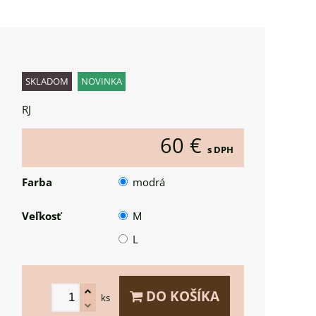
SKLADOM
NOVINKA
RJ
60 €
s DPH
Farba
modrá
Veľkosť
M
L
DO KOŠÍKA
ks