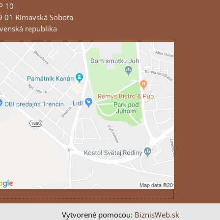
P 10
9 01 Rimavská Sobota
venská republika
Externý obsah je blokovaný Voľbami
súkromia
Prajete si načítať externý obsah?
Povoliť tentokrát
Povoliť a zapamätať - súhlas s druhom
cookie: Funkčné
Otvoriť obsah v novom okne
Vytvorené pomocou:
BiznisWeb.sk