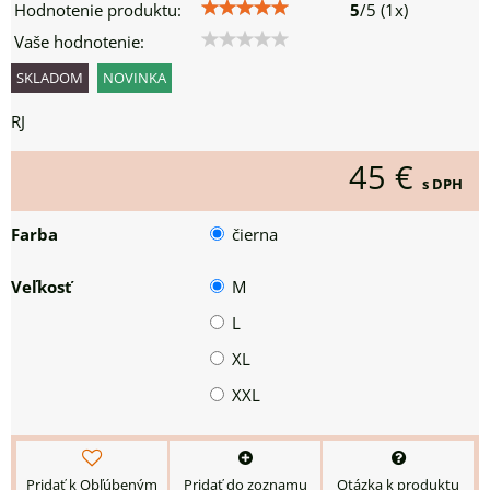
Hodnotenie produktu:
5
/
5
(
1
x)
Vaše hodnotenie:
SKLADOM
NOVINKA
RJ
45 €
s DPH
Farba
čierna
Veľkosť
M
L
XL
XXL
Pridať k Obľúbeným
Pridať do zoznamu
Otázka k produktu