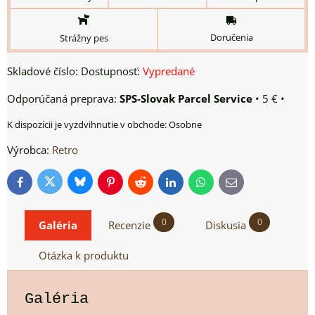
Doručenia
Strážny pes
Skladové číslo:
Dostupnosť:
Vypredané
SPS-Slovak Parcel Service
•
5 €
•
Osobne
Výrobca:
Retro
Bluesky
Twitter
Facebook
Pinterest
Reddit
LinkedIn
WhatsApp
E-
mail
0
0
Galéria
Recenzie
Diskusia
Otázka k produktu
Galéria