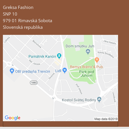
Greksa Fashion
SNP 10
979 01 Rimavská Sobota
Slovenská republika
Externý obsah je blokovaný Voľbami súkromia
Prajete si načítať externý obsah?
Povoliť tentokrát
Povoliť a zapamätať - súhlas s druhom cookie:
Funkčné
Otvoriť obsah v novom okne