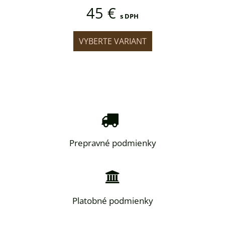
45 €
DPH
s DPH
IANT
VYBERTE VARIANT
VYB
Prepravné podmienky
Platobné podmienky