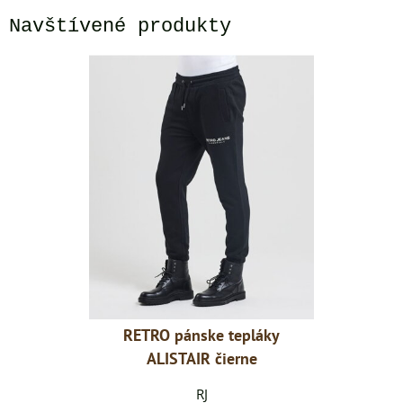
Navštívené produkty
epláky
RETRO pánske tepláky
RETRO
erne
ALISTAIR čierne
ALI
RJ