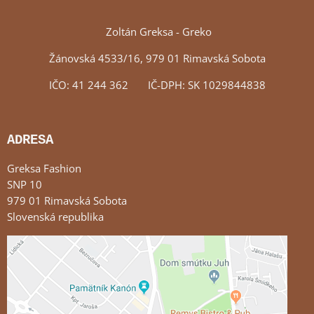
Zoltán Greksa - Greko
Žánovská 4533/16, 979 01 Rimavská Sobota
IČO: 41 244 362 IČ-DPH: SK 1029844838
ADRESA
Greksa Fashion
SNP 10
979 01 Rimavská Sobota
Slovenská republika
Externý obsah je blokovaný Voľbami súkromia
Prajete si načítať externý obsah?