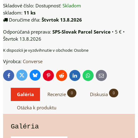
Skladové číslo:
Dostupnosť:
Skladom
skladom:
11
ks
Doručíme dňa:
Štvrtok
13.8.2026
SPS-Slovak Parcel Service
•
5 €
•
Štvrtok
13.8.2026
Osobne
Výrobca:
Converse
Bluesky
Twitter
Facebook
Pinterest
Reddit
LinkedIn
WhatsApp
E-
mail
0
0
Galéria
Recenzie
Diskusia
Otázka k produktu
Galéria