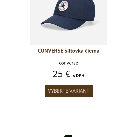
a čierna
CONVERSE šiltovka čierna
CONVERS
converse
25 €
DPH
s DPH
IANT
VYBERTE VARIANT
VYB