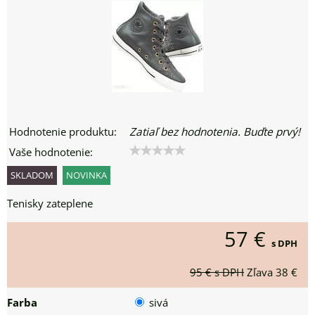
Hodnotenie produktu:
Zatiaľ bez hodnotenia. Buďte prvý!
Vaše hodnotenie:
SKLADOM
NOVINKA
Tenisky zateplene
57 €
s DPH
95 €
s DPH
Zľava
38 €
Farba
sivá