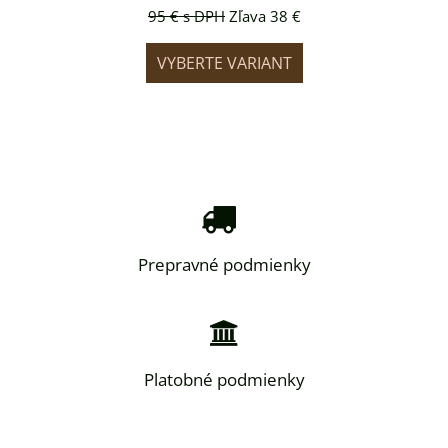
a 38 €
95 €
s DPH
Zľava 38 €
95 €
IANT
VYBERTE VARIANT
VYB
Prepravné podmienky
Platobné podmienky