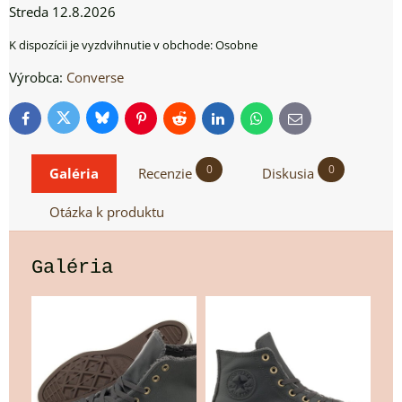
Streda
12.8.2026
Osobne
Výrobca:
Converse
Bluesky
Twitter
Facebook
Pinterest
Reddit
LinkedIn
WhatsApp
E-
mail
0
0
Galéria
Recenzie
Diskusia
Otázka k produktu
Galéria