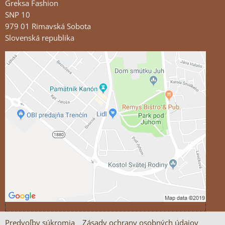
Greksa Fashion
SNP 10
979 01 Rimavská Sobota
Slovenská republika
Externý obsah je blokovaný Voľbami súkromia
Prajete si načítať externý obsah?
Povoliť tentokrát
Povoliť a zapamätať - súhlas s druhom cookie:
Funkčné
Otvoriť obsah v novom okne
Predvoľby súkromia
Zásady ochrany osobných údajov