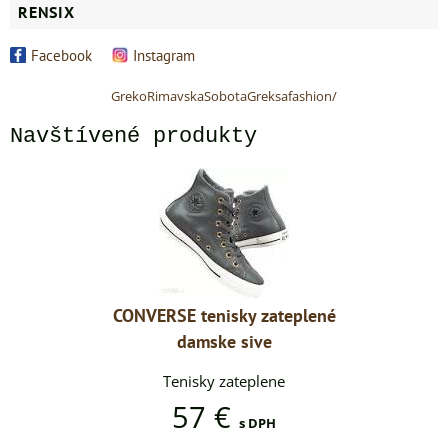
RENSIX
Facebook
Instagram
GrekoRimavskaSobotaGreksafashion/
Navštívené produkty
zateplené
CONVERSE tenisky zateplené
CONVERSE
ve
damske sive
d
lene
Tenisky zateplene
Ten
57 €
DPH
s DPH