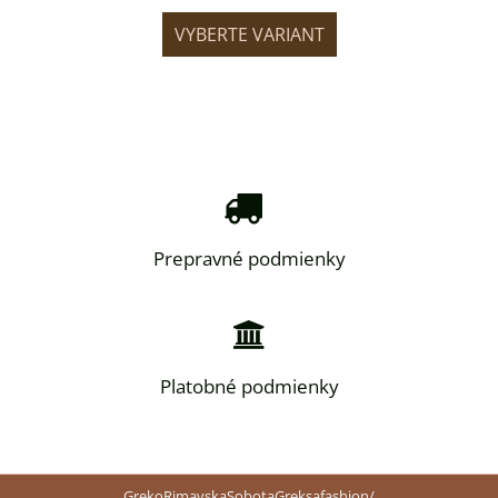
IANT
VYBERTE VARIANT
VYB
Prepravné podmienky
Platobné podmienky
GrekoRimavskaSobotaGreksafashion/