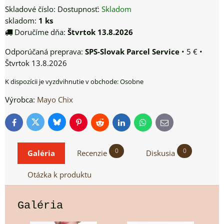
Skladové číslo:
Dostupnosť:
Skladom
skladom:
1
ks
Doručíme dňa:
Štvrtok
13.8.2026
SPS-Slovak Parcel Service
•
5 €
•
Štvrtok
13.8.2026
Osobne
Výrobca:
Mayo Chix
Bluesky
Twitter
Facebook
Pinterest
Reddit
LinkedIn
WhatsApp
E-
mail
0
0
Galéria
Recenzie
Diskusia
Otázka k produktu
Galéria