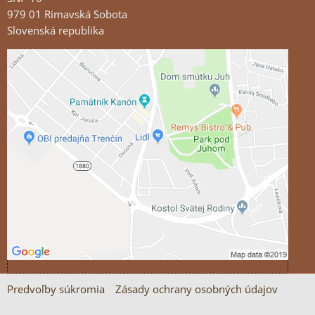
979 01 Rimavská Sobota
Slovenská republika
Externý obsah je blokovaný Voľbami súkromia
Prajete si načítať externý obsah?
Povoliť tentokrát
Povoliť a zapamätať - súhlas s druhom cookie:
Funkčné
Otvoriť obsah v novom okne
Predvoľby súkromia
Zásady ochrany osobných údajov