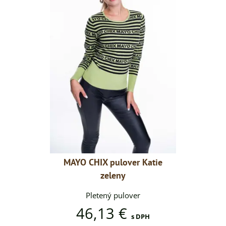
er Katie
MAYO CHIX pulover Katie
MAYO CH
zeleny
ver
Pletený pulover
Pl
46,13 €
46
s DPH
s DPH