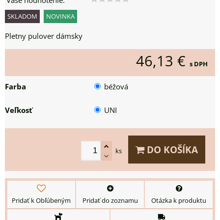
Vaše hodnotenie:
SKLADOM
NOVINKA
Pletny pulover dámsky
46,13 €
s DPH
Farba
béžová
Veľkosť
UNI
DO KOŠÍKA
ks
Pridať k Obľúbeným
Pridať do zoznamu
Otázka k produktu