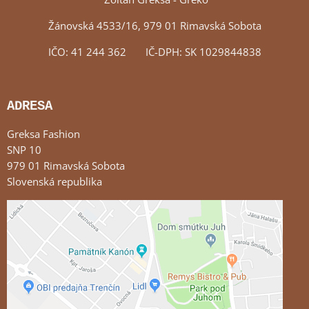
Žánovská 4533/16, 979 01 Rimavská Sobota
IČO: 41 244 362 IČ-DPH: SK 1029844838
ADRESA
Greksa Fashion
SNP 10
979 01 Rimavská Sobota
Slovenská republika
Externý obsah je blokovaný Voľbami súkromia
Prajete si načítať externý obsah?
Povoliť tentokrát