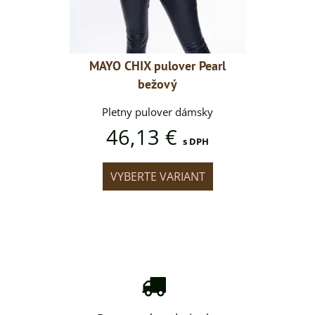
er Pearl
MAYO CHIX pulover Pearl
MAYO CH
bežový
dámsky
Pletny pulover dámsky
Pletn
46,13 €
46
s DPH
s DPH
IANT
VYBERTE VARIANT
VYB