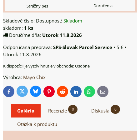
Doručenia
Strážny pes
Skladové číslo:
Dostupnosť:
Skladom
skladom:
1
ks
Doručíme dňa:
Utorok
11.8.2026
SPS-Slovak Parcel Service
•
5 €
•
Utorok
11.8.2026
Osobne
Výrobca:
Mayo Chix
Bluesky
Twitter
Facebook
Pinterest
Reddit
LinkedIn
WhatsApp
E-
mail
0
0
Galéria
Recenzie
Diskusia
Otázka k produktu