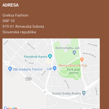
ADRESA
Greksa Fashion
SNP 10
979 01 Rimavská Sobota
Slovenská republika
Externý obsah je blokovaný Voľbami súkromia
Prajete si načítať externý obsah?
Povoliť tentokrát
Povoliť a zapamätať - súhlas s druhom cookie:
Funkčné
Otvoriť obsah v novom okne