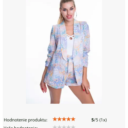
Hodnotenie produktu:
5
/
5
(
1
x)