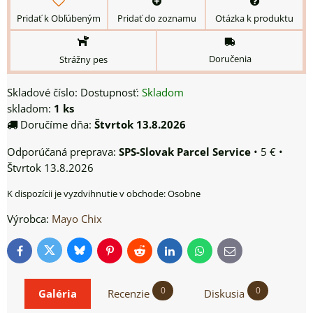
Pridať k Obľúbeným
Pridať do zoznamu
Otázka k produktu
Doručenia
Strážny pes
Skladové číslo:
Dostupnosť:
Skladom
skladom:
1
ks
Doručíme dňa:
Štvrtok
13.8.2026
SPS-Slovak Parcel Service
•
5 €
•
Štvrtok
13.8.2026
Osobne
Výrobca:
Mayo Chix
Bluesky
Twitter
Facebook
Pinterest
Reddit
LinkedIn
WhatsApp
E-
mail
0
0
Galéria
Recenzie
Diskusia