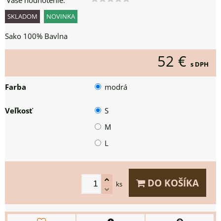
Vaše hodnotenie:
SKLADOM
NOVINKA
Sako 100% Bavlna
52 €
s DPH
Farba
modrá
Veľkosť
S
M
L
DO KOŠÍKA
ks