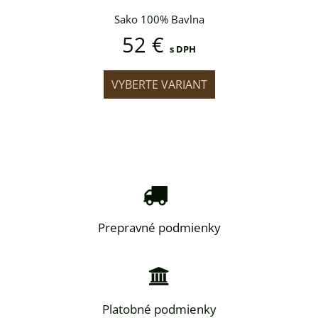
vlna
Sako 100% Bavlna
Sak
52 €
DPH
s DPH
IANT
VYBERTE VARIANT
VYB
Prepravné podmienky
Platobné podmienky