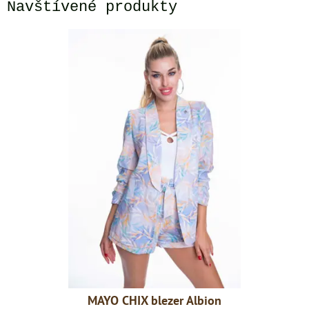
Navštívené produkty
r Albion
MAYO CHIX blezer Albion
MAYO CH