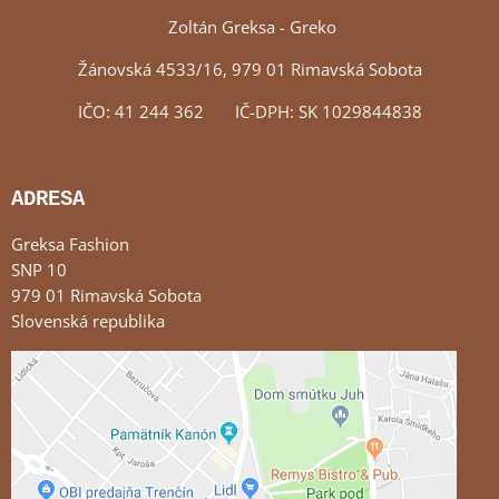
Zoltán Greksa - Greko
Žánovská 4533/16, 979 01 Rimavská Sobota
IČO: 41 244 362 IČ-DPH: SK 1029844838
ADRESA
Greksa Fashion
SNP 10
979 01 Rimavská Sobota
Slovenská republika
Externý obsah je blokovaný Voľbami súkromia
Prajete si načítať externý obsah?