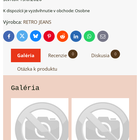
Osobne
Výrobca:
RETRO JEANS
Bluesky
Twitter
Facebook
Pinterest
Reddit
LinkedIn
WhatsApp
E-
mail
0
0
Galéria
Recenzie
Diskusia
Otázka k produktu
Galéria