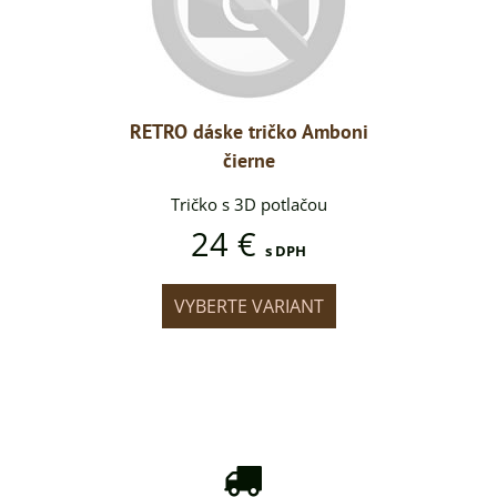
ko Amboni
RETRO dáske tričko Amboni
RETRO dá
čierne
lačou
Tričko s 3D potlačou
Trič
24 €
DPH
s DPH
IANT
VYBERTE VARIANT
VYB