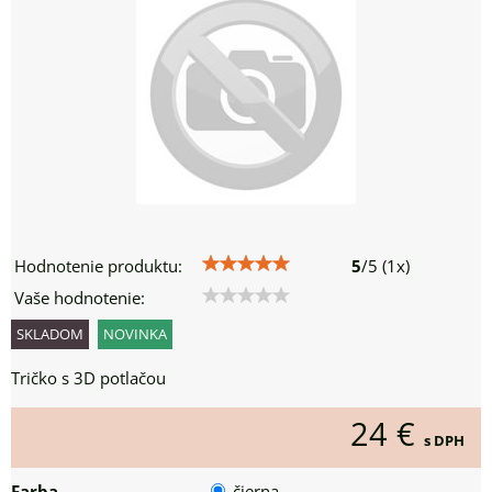
Hodnotenie produktu:
5
/
5
(
1
x)
Vaše hodnotenie:
SKLADOM
NOVINKA
Tričko s 3D potlačou
24 €
s DPH
Farba
čierna