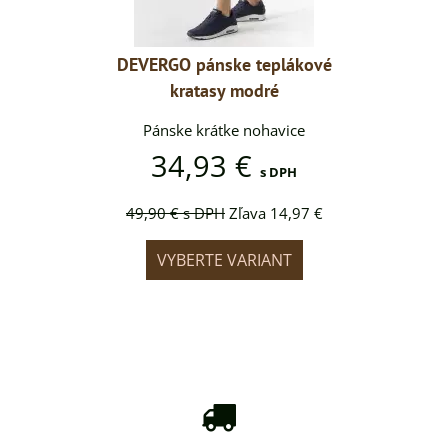
eplákové
DEVERGO pánske teplákové
DEVERGO
dré
kratasy modré
kr
ohavice
Pánske krátke nohavice
Pánske
34,93 €
34
s DPH
s DPH
a 14,97 €
49,90 €
s DPH
Zľava 14,97 €
49,90 €
IANT
VYBERTE VARIANT
VYB