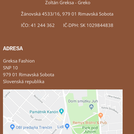
Zoltán Greksa - Greko
Žánovská 4533/16, 979 01 Rimavská Sobota
IČO: 41 244 362 IČ-DPH: SK 1029844838
ADRESA
Greksa Fashion
SNP 10
979 01 Rimavská Sobota
Slovenská republika
Externý obsah je blokovaný Voľbami súkromia
Prajete si načítať externý obsah?