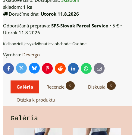
Skladové číslo:
Dostupnosť:
Skladom
skladom:
1
ks
Doručíme dňa:
Utorok
11.8.2026
SPS-Slovak Parcel Service
•
5 €
•
Utorok
11.8.2026
Osobne
Výrobca:
Devergo
Bluesky
Twitter
Facebook
Pinterest
Reddit
LinkedIn
WhatsApp
E-
mail
0
0
Galéria
Recenzie
Diskusia
Otázka k produktu
Galéria