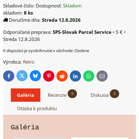
Skladové číslo:
Dostupnosť:
Skladom
skladom:
8
ks
Doručíme dňa:
Streda
12.8.2026
SPS-Slovak Parcel Service
•
5 €
•
Streda
12.8.2026
Osobne
Výrobca:
Retro
Bluesky
Twitter
Facebook
Pinterest
Reddit
LinkedIn
WhatsApp
E-
mail
0
0
Galéria
Recenzie
Diskusia
Otázka k produktu
Galéria