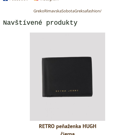
GrekoRimavskaSobotaGreksafashion/
Navštívené produkty
ka HUGH
RETRO peňaženka HUGH
RETRO 
čierna