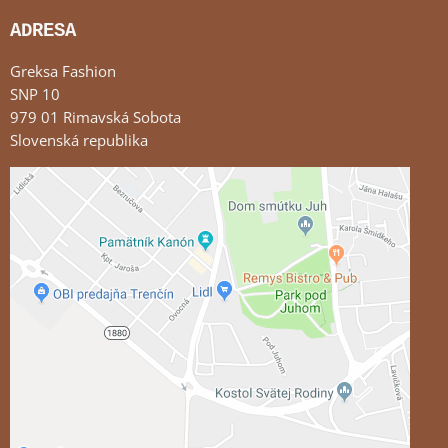
ADRESA
Greksa Fashion
SNP 10
979 01 Rimavská Sobota
Slovenská republika
Externý obsah je blokovaný Voľbami súkromia
Prajete si načítať externý obsah?
Povoliť tentokrát
Povoliť a zapamätať - súhlas s druhom cookie:
Funkčné
Otvoriť obsah v novom okne