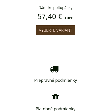
pánky
Dámske poltopánky
Dáms
57,40 €
57
s DPH
s DPH
IANT
VYBERTE VARIANT
VYB
Prepravné podmienky
Platobné podmienky