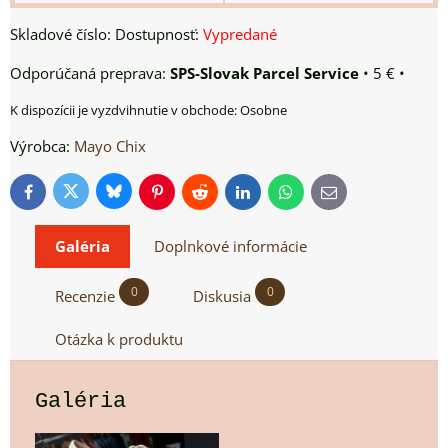
Skladové číslo:
Dostupnosť:
Vypredané
SPS-Slovak Parcel Service
•
5 €
•
Osobne
Výrobca:
Mayo Chix
Bluesky
Twitter
Facebook
Pinterest
Reddit
LinkedIn
WhatsApp
E-
mail
Galéria
Doplnkové informácie
0
0
Recenzie
Diskusia
Otázka k produktu
Galéria