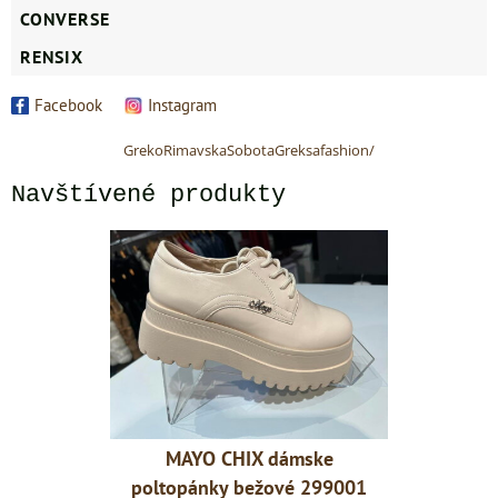
CONVERSE
RENSIX
Facebook
Instagram
GrekoRimavskaSobotaGreksafashion/
Navštívené produkty
ámske
MAYO CHIX dámske
MAYO
é 299001
poltopánky bežové 299001
poltopá