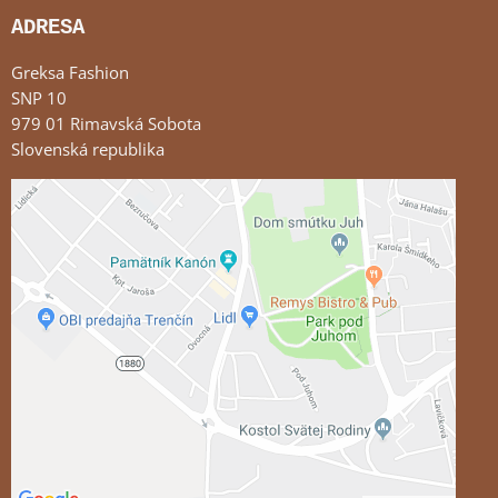
ADRESA
Greksa Fashion
SNP 10
979 01 Rimavská Sobota
Slovenská republika
Externý obsah je blokovaný Voľbami súkromia
Prajete si načítať externý obsah?
Povoliť tentokrát
Povoliť a zapamätať - súhlas s druhom cookie:
Funkčné
Otvoriť obsah v novom okne