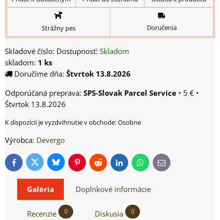
Doručenia
Strážny pes
Skladové číslo:
Dostupnosť:
Skladom
skladom:
1
ks
Doručíme dňa:
Štvrtok
13.8.2026
SPS-Slovak Parcel Service
•
5 €
•
Štvrtok
13.8.2026
Osobne
Výrobca:
Devergo
Bluesky
Twitter
Facebook
Pinterest
Reddit
LinkedIn
WhatsApp
E-
mail
Galéria
Doplnkové informácie
0
0
Recenzie
Diskusia