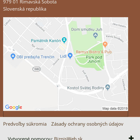
979 01 Rimavská Sobota
Slovenská republika
Externý obsah je blokovaný Voľbami súkromia
Prajete si načítať externý obsah?
Povoliť tentokrát
Povoliť a zapamätať - súhlas s druhom cookie:
Funkčné
Otvoriť obsah v novom okne
Predvoľby súkromia
Zásady ochrany osobných údajov
Vytvorené pomocou:
BiznisWeb.sk