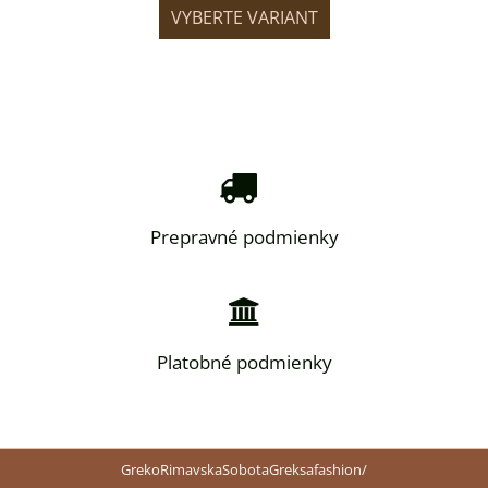
IANT
VYBERTE VARIANT
VYB
Prepravné podmienky
Platobné podmienky
GrekoRimavskaSobotaGreksafashion/