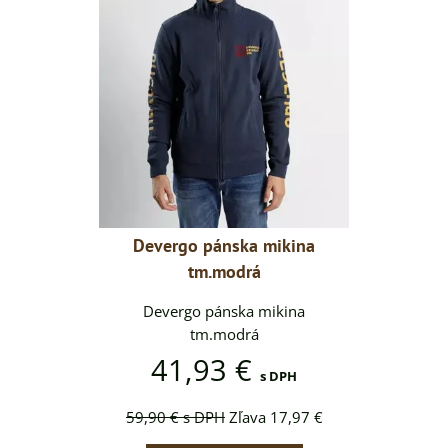
 mikina
Devergo pánska mikina
Deverg
á
tm.modrá
mikina
Devergo pánska mikina
Dever
tm.modrá
41,93 €
41
s DPH
s DPH
a 17,97 €
59,90 €
s DPH
Zľava 17,97 €
59,90 €