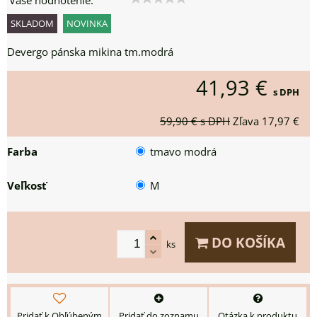
Vaše hodnotenie:
SKLADOM
NOVINKA
Devergo pánska mikina tm.modrá
41,93 €
s DPH
59,90 €
s DPH
Zľava
17,97 €
Farba
tmavo modrá
Veľkosť
M
DO KOŠÍKA
ks
Pridať k Obľúbeným
Pridať do zoznamu
Otázka k produktu