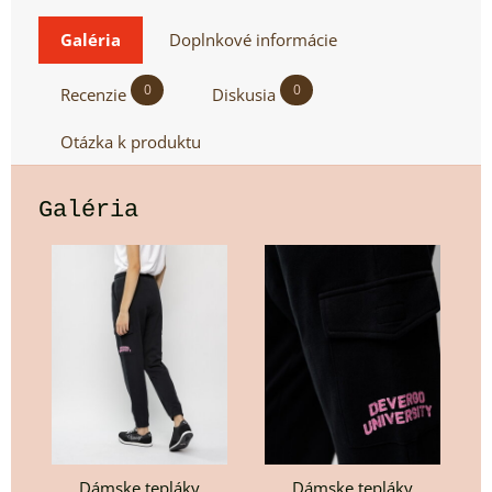
Galéria
Doplnkové informácie
0
0
Recenzie
Diskusia
Otázka k produktu
Galéria
Dámske tepláky
Dámske tepláky