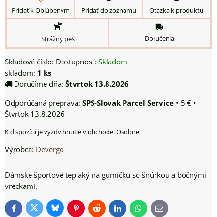
Pridať k Obľúbeným
Pridať do zoznamu
Otázka k produktu
Doručenia
Strážny pes
Skladové číslo:
Dostupnosť:
Skladom
skladom:
1
ks
Doručíme dňa:
Štvrtok
13.8.2026
SPS-Slovak Parcel Service
•
5 €
•
Štvrtok
13.8.2026
Osobne
Výrobca:
Devergo
Dámske športové teplaký na gumičku so šnúrkou a bočnými
vreckami.
Bluesky
Twitter
Facebook
Pinterest
Reddit
LinkedIn
WhatsApp
E-
mail