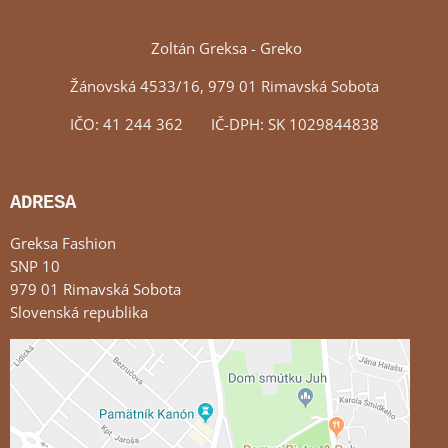
Zoltán Greksa - Greko
Žánovská 4533/16, 979 01 Rimavská Sobota
IČO: 41 244 362 IČ-DPH: SK 1029844838
ADRESA
Greksa Fashion
SNP 10
979 01 Rimavská Sobota
Slovenská republika
Externý obsah je blokovaný Voľbami súkromia