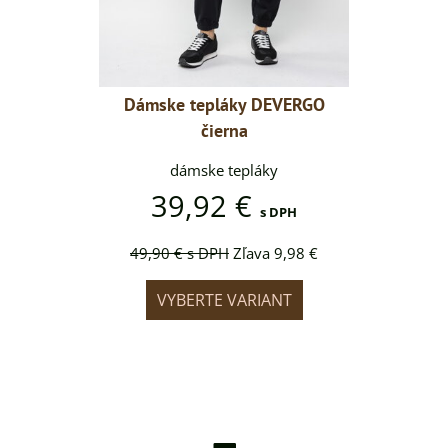
 DEVERGO
Dámske tepláky DEVERGO
Dámske 
čierna
áky
dámske tepláky
dá
39,92 €
39
s DPH
s DPH
va 9,98 €
49,90 €
s DPH
Zľava 9,98 €
49,90 €
IANT
VYBERTE VARIANT
VYB