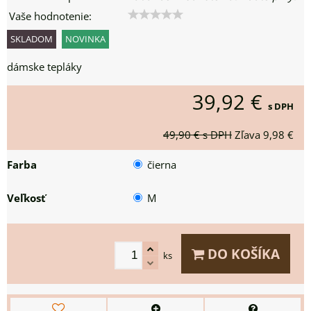
Vaše hodnotenie:
SKLADOM
NOVINKA
dámske tepláky
39,92 €
s DPH
49,90 €
s DPH
Zľava
9,98 €
Farba
čierna
Veľkosť
M
DO KOŠÍKA
ks