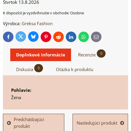
Štvrtok
13.8.2026
Osobne
Výrobca:
Greksa Fashion
Bluesky
Twitter
Facebook
Pinterest
Reddit
LinkedIn
WhatsApp
E-
mail
0
Doplnkové informácie
Recenzie
0
Diskusia
Otázka k produktu
Pohlavie:
Žena
Predchádzajúci
Nasledujúci produkt
produkt