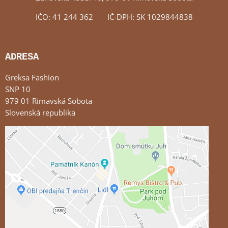
IČO: 41 244 362 IČ-DPH: SK 1029844838
ADRESA
Greksa Fashion
SNP 10
979 01 Rimavská Sobota
Slovenská republika
Externý obsah je blokovaný Voľbami súkromia
Prajete si načítať externý obsah?
Povoliť tentokrát