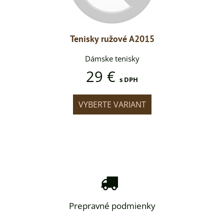
 A2015
Tenisky ružové A2015
Tenis
sky
Dámske tenisky
Dá
29 €
DPH
s DPH
IANT
VYBERTE VARIANT
VYB
Prepravné podmienky