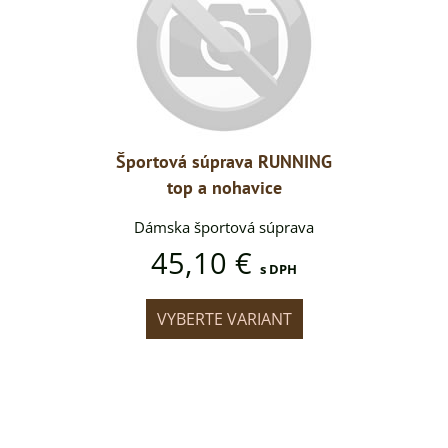
 RUNNING
Športová súprava RUNNING
Športová
ice
top a nohavice
to
súprava
Dámska športová súprava
Dámska
45,10 €
45
s DPH
s DPH
IANT
VYBERTE VARIANT
VYB