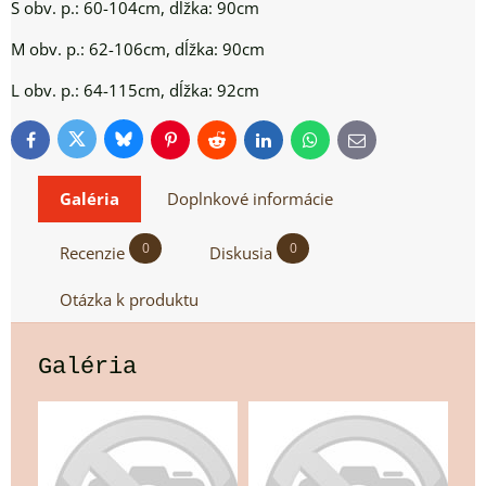
S obv. p.: 60-104cm, dĺžka: 90cm
M obv. p.: 62-106cm, dĺžka: 90cm
L obv. p.: 64-115cm, dĺžka: 92cm
Bluesky
Twitter
Facebook
Pinterest
Reddit
LinkedIn
WhatsApp
E-
mail
Galéria
Doplnkové informácie
0
0
Recenzie
Diskusia
Otázka k produktu
Galéria