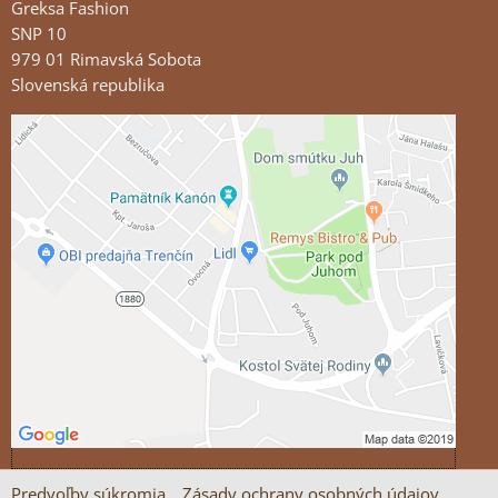
Greksa Fashion
SNP 10
979 01 Rimavská Sobota
Slovenská republika
Externý obsah je blokovaný Voľbami súkromia
Prajete si načítať externý obsah?
Povoliť tentokrát
Povoliť a zapamätať - súhlas s druhom cookie:
Funkčné
Otvoriť obsah v novom okne
Predvoľby súkromia
Zásady ochrany osobných údajov