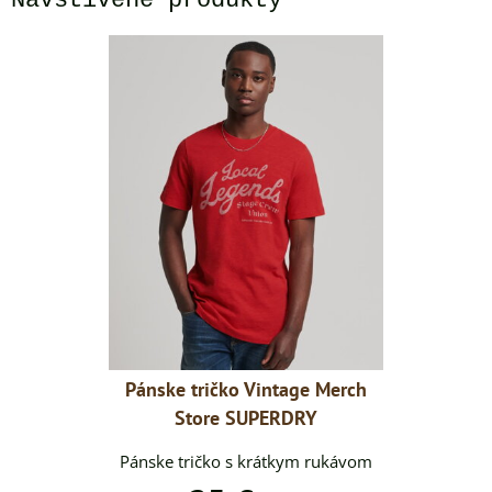
Navštívené produkty
tage Merch
Pánske tričko Vintage Merch
Pánske tr
RDRY
Store SUPERDRY
Sto
kym rukávom
Pánske tričko s krátkym rukávom
Pánske tri