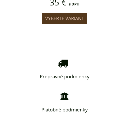
35 €
DPH
s DPH
IANT
VYBERTE VARIANT
VYB
Prepravné podmienky
Platobné podmienky