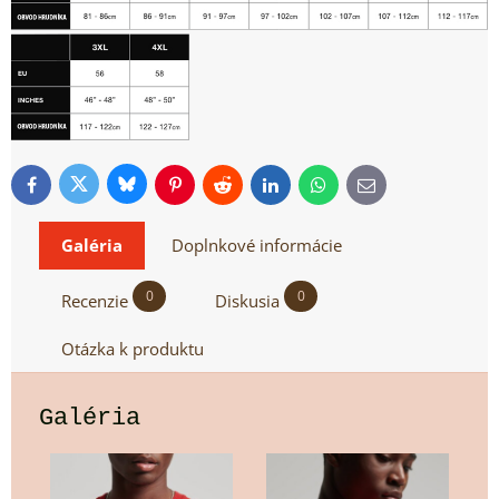
Bluesky
Twitter
Facebook
Pinterest
Reddit
LinkedIn
WhatsApp
E-
mail
Galéria
Doplnkové informácie
0
0
Recenzie
Diskusia
Otázka k produktu
Galéria