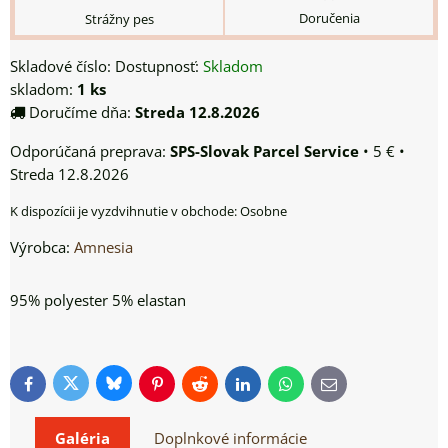
Doručenia
Strážny pes
Skladové číslo:
Dostupnosť:
Skladom
skladom:
1
ks
Doručíme dňa:
Streda
12.8.2026
SPS-Slovak Parcel Service
•
5 €
•
Streda
12.8.2026
Osobne
Výrobca:
Amnesia
95% polyester 5% elastan
Bluesky
Twitter
Facebook
Pinterest
Reddit
LinkedIn
WhatsApp
E-
mail
Galéria
Doplnkové informácie