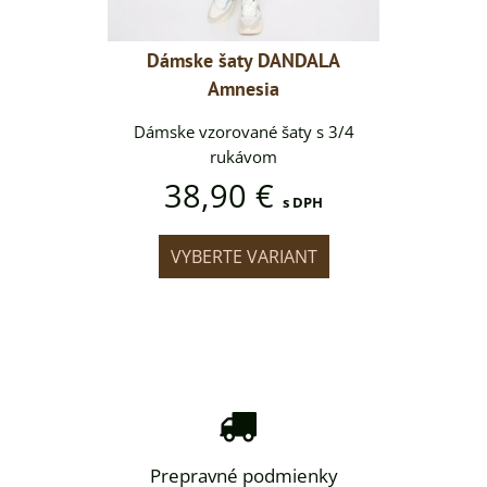
ANDALA
Dámske šaty DANDALA
Dámsk
Amnesia
aty s 3/4
Dámske vzorované šaty s 3/4
Dámske v
rukávom
38,90 €
38
s DPH
s DPH
IANT
VYBERTE VARIANT
VYB
Prepravné podmienky