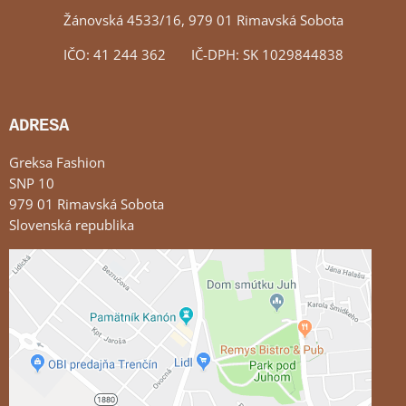
Žánovská 4533/16, 979 01 Rimavská Sobota
IČO: 41 244 362 IČ-DPH: SK 1029844838
ADRESA
Greksa Fashion
SNP 10
979 01 Rimavská Sobota
Slovenská republika
Externý obsah je blokovaný Voľbami súkromia
Prajete si načítať externý obsah?
Povoliť tentokrát