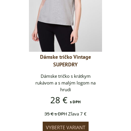
Vintage
Dámske tričko Vintage
Dámske
Y
SUPERDRY
krátkym
Dámske tričko s krátkym
Dámske
 logom na
rukávom a s malým logom na
rukávom 
hrudi
28 €
DPH
s DPH
va 7 €
35 €
s DPH
Zľava 7 €
35 €
IANT
VYBERTE VARIANT
VYB