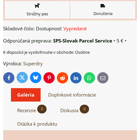
Doručenia
Strážny pes
Skladové číslo:
Dostupnosť:
Vypredané
SPS-Slovak Parcel Service
•
5 €
•
Osobne
Výrobca:
Superdry
Bluesky
Twitter
Facebook
Pinterest
Reddit
LinkedIn
WhatsApp
E-
mail
Galéria
Doplnkové informácie
0
0
Recenzie
Diskusia
Otázka k produktu