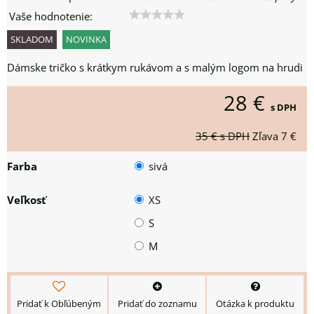
Vaše hodnotenie:
SKLADOM
NOVINKA
Dámske tričko s krátkym rukávom a s malým logom na hrudi
28 €
s DPH
35 €
s DPH
Zľava
7 €
Farba
sivá
Veľkosť
XS
S
M
Pridať k Obľúbeným
Pridať do zoznamu
Otázka k produktu