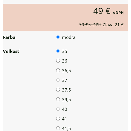
49 €
s DPH
70 €
s DPH
Zľava
21 €
Farba
modrá
Veľkosť
35
36
36,5
37
37,5
39,5
40
41
41,5