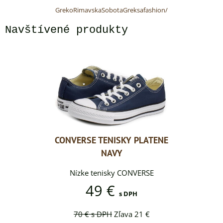
GrekoRimavskaSobotaGreksafashion/
Navštívené produkty
Y PLATENE
CONVERSE TENISKY PLATENE
CONVERSE
NAVY
ONVERSE
Nízke tenisky CONVERSE
Nízke 
49 €
DPH
s DPH
a 21 €
70 €
s DPH
Zľava 21 €
70 €