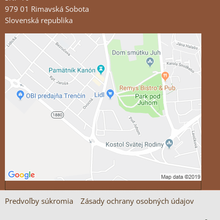
979 01 Rimavská Sobota
Slovenská republika
Externý obsah je blokovaný Voľbami súkromia
Prajete si načítať externý obsah?
Povoliť tentokrát
Povoliť a zapamätať - súhlas s druhom cookie:
Funkčné
Otvoriť obsah v novom okne
Predvoľby súkromia
Zásady ochrany osobných údajov