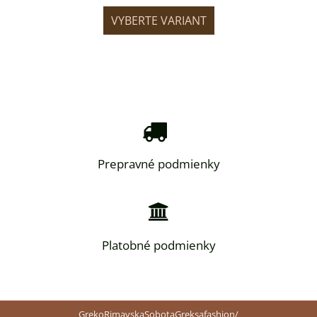
IANT
VYBERTE VARIANT
VYB
Prepravné podmienky
Platobné podmienky
GrekoRimavskaSobotaGreksafashion/