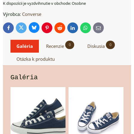
Osobne
Výrobca:
Converse
Bluesky
Twitter
Facebook
Pinterest
Reddit
LinkedIn
WhatsApp
E-
mail
0
0
Galéria
Recenzie
Diskusia
Otázka k produktu
Galéria