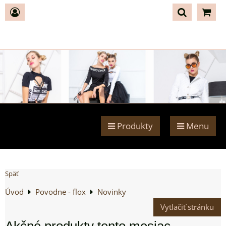
Produkty
Menu
Späť
Úvod
Povodne - flox
Novinky
Vytlačiť stránku