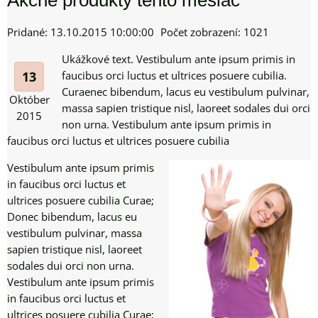
Akčné produkty tento mesiac
Pridané: 13.10.2015 10:00:00
Počet zobrazení: 1021
Ukážkové text. Vestibulum ante ipsum primis in
13
faucibus orci luctus et ultrices posuere cubilia.
Curaenec bibendum, lacus eu vestibulum pulvinar,
Október
massa sapien tristique nisl, laoreet sodales dui orci
2015
non urna. Vestibulum ante ipsum primis in
faucibus orci luctus et ultrices posuere cubilia
Vestibulum ante ipsum primis
in faucibus orci luctus et
ultrices posuere cubilia Curae;
Donec bibendum, lacus eu
vestibulum pulvinar, massa
sapien tristique nisl, laoreet
sodales dui orci non urna.
Vestibulum ante ipsum primis
in faucibus orci luctus et
ultrices posuere cubilia Curae;