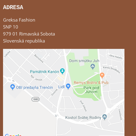
ADRESA
Greksa Fashion
SNP 10
979 01 Rimavská Sobota
Slovenská republika
Externý obsah je blokovaný Voľbami súkromia
Prajete si načítať externý obsah?
Povoliť tentokrát
Povoliť a zapamätať - súhlas s druhom cookie:
Funkčné
Otvoriť obsah v novom okne